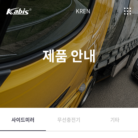
KR
EN
제품 안내
사이드미러
무선충전기
기타