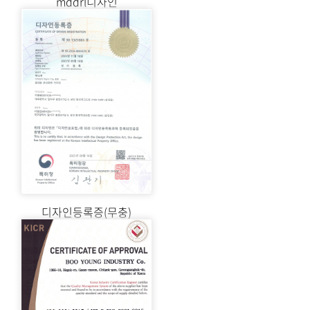
mddrl디자인
디자인등록증(무충)